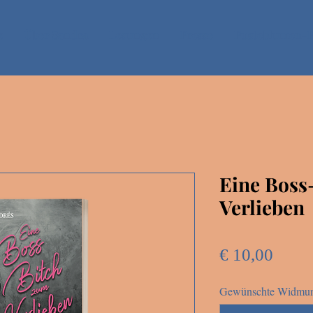
e
Über Sandra
Lesungen
Presse
Pusteblumen-P
Eine Boss
Verlieben
Preis
€ 10,00
Gewünschte Widmung