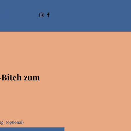
ost
-Bitch zum
: (optional)