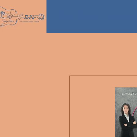
Start
Bücher
Herzgespinst