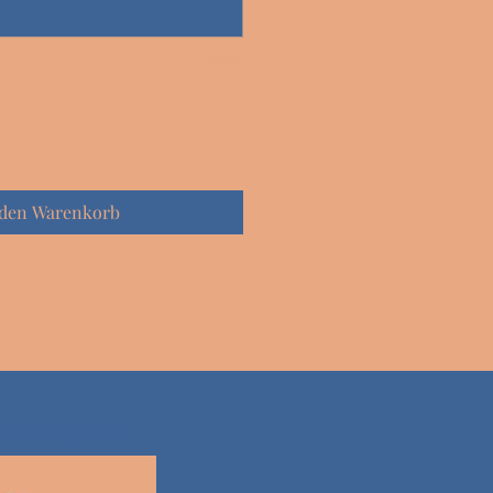
0/500
 den Warenkorb
immer gern: